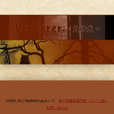
Skip back to main navigation
Post navigation
PREVIOUS 投稿
– Verlierer 負け犬 – LUNA
NEXT 投稿
Die Eule フクロウ
©2021 詩とGedichtのあわいで
個人情報保護方針（ドイツ語）
お問い合わせ