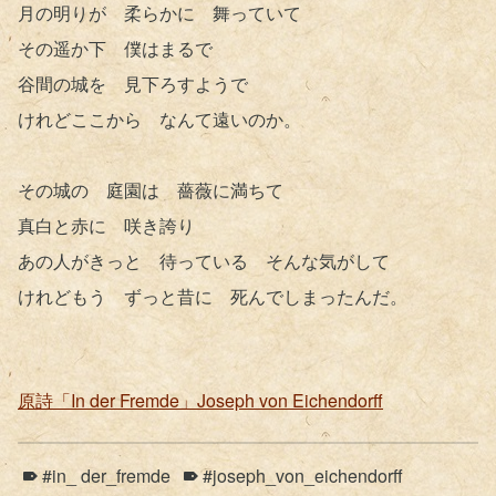
月の明りが 柔らかに 舞っていて
その遥か下 僕はまるで
谷間の城を 見下ろすようで
けれどここから なんて遠いのか。
その城の 庭園は 薔薇に満ちて
真白と赤に 咲き誇り
あの人がきっと 待っている そんな気がして
けれどもう ずっと昔に 死んでしまったんだ。
原詩「In der Fremde」Joseph von Eichendorff
#in_ der_fremde
#joseph_von_eichendorff