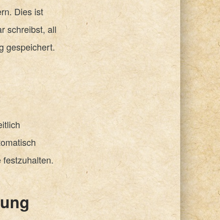
n. Dies ist
 schreibst, all
g gespeichert.
tlich
tomatisch
 festzuhalten.
rung