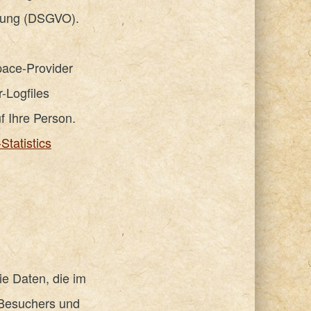
nung (DSGVO).
pace-Provider
-Logfiles
f Ihre Person.
Statistics
e Daten, die im
 Besuchers und