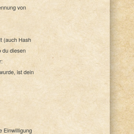
kennung von
lt (auch Hash
b du diesen
r:
urde, ist dein
 Einwilligung