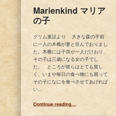
Marienkind マリア
の子
グリム童話より 大きな森の手前
に一人の木樵が妻と住んでおりまし
た。木樵には子供が一人だけおり、
その子は三歳になる女の子でし
た。 ところが彼らはとても貧し
く、いまや毎日の食べ物にも困って
その子になにを食べさせてあげれば
い…
“Marienkind マリアの子”
Continue reading
…