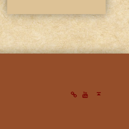
note
Youtube
Back to top ↑