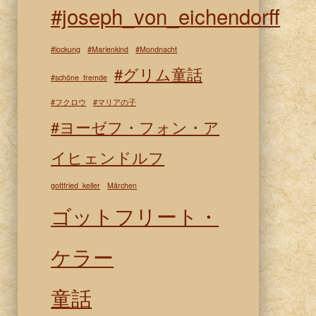
#joseph_von_eichendorff
#lockung
#Marienkind
#Mondnacht
#グリム童話
#schöne_fremde
#フクロウ
#マリアの子
#ヨーゼフ・フォン・ア
イヒェンドルフ
gottfried_keller
Märchen
ゴットフリート・
ケラー
童話