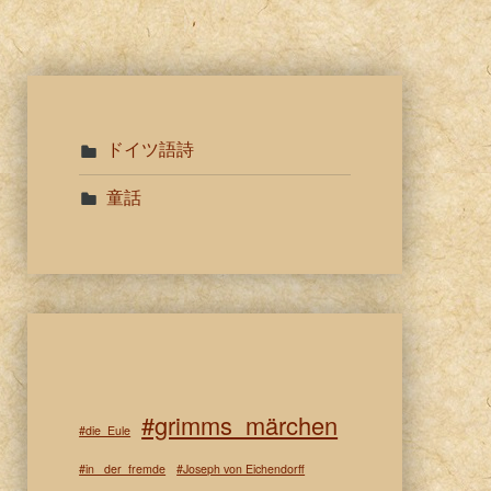
ドイツ語詩
童話
#grimms_märchen
#die_Eule
#in_ der_fremde
#Joseph von Eichendorff