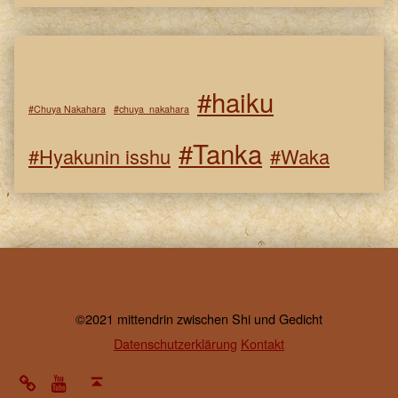
#haiku
#Chuya Nakahara
#chuya_nakahara
#Tanka
#Hyakunin isshu
#Waka
©2021 mittendrin zwischen Shi und Gedicht
Datenschutzerklärung
Kontakt
note
Youtube
Back to top ↑