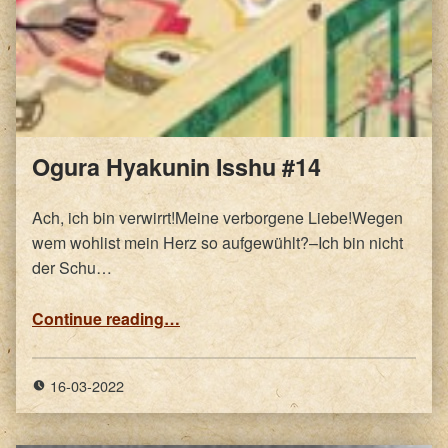
Ogura Hyakunin Isshu #14
Ach, ich bin verwirrt!Meine verborgene Liebe!Wegen
wem wohlist mein Herz so aufgewühlt?–Ich bin nicht
der Schu…
“Ogura Hyakunin Isshu #14”
Continue reading
…
16-03-2022