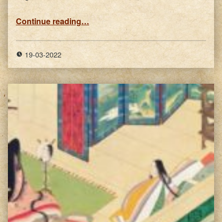
“Ogura Hyakunin Isshu #40”
Continue reading
…
19-03-2022