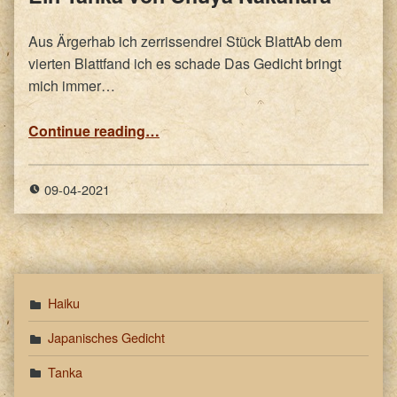
Aus Ärgerhab ich zerrissendrei Stück BlattAb dem
vierten Blattfand ich es schade Das Gedicht bringt
mich immer…
“Ein Tanka von Chuya Nakahara”
Continue reading
…
09-04-2021
Haiku
Japanisches Gedicht
Tanka