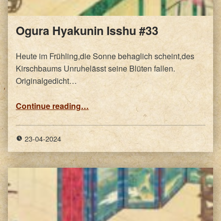
Ogura Hyakunin Isshu #33
Heute im Frühling,die Sonne behaglich scheint,des
Kirschbaums Unruhelässt seine Blüten fallen.
Originalgedicht…
“Ogura Hyakunin Isshu #33”
Continue reading
…
23-04-2024