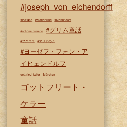
#joseph_von_eichendorff
#lockung
#Marienkind
#Mondnacht
#グリム童話
#schöne_fremde
#フクロウ
#マリアの子
#ヨーゼフ・フォン・ア
イヒェンドルフ
gottfried_keller
Märchen
ゴットフリート・
ケラー
童話