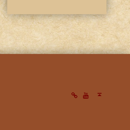
note
Youtube
Back to top ↑