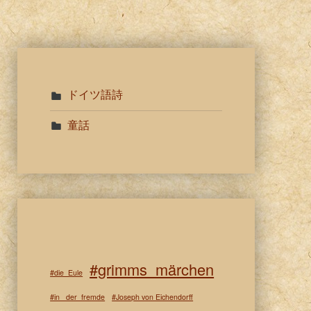
ドイツ語詩
童話
#grimms_märchen
#die_Eule
#in_ der_fremde
#Joseph von Eichendorff